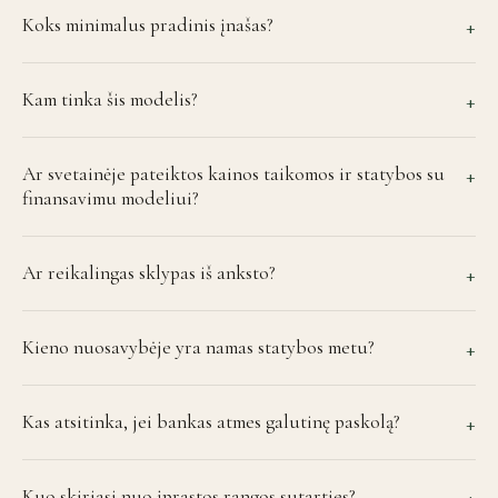
Koks minimalus pradinis įnašas?
+
Kam tinka šis modelis?
+
Ar svetainėje pateiktos kainos taikomos ir statybos su
+
finansavimu modeliui?
Ar reikalingas sklypas iš anksto?
+
Kieno nuosavybėje yra namas statybos metu?
+
Kas atsitinka, jei bankas atmes galutinę paskolą?
+
Kuo skiriasi nuo įprastos rangos sutarties?
+