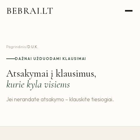
BEBRAI
.
LT
Pagrindinis
/
D.U.K.
DAŽNAI UŽDUODAMI KLAUSIMAI
Atsakymai į klausimus,
kurie kyla visiems
Jei nerandate atsakymo – klauskite tiesiogiai.