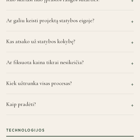
Ar galiu keisti projektą statybos eigoje?
+
Kas atsako už statybos kokybę?
+
Ar fiksuota kaina tikrai nesikeičia?
+
Kiek užtrunka visas procesas?
+
Kaip pradėti?
+
TECHNOLOGIJOS