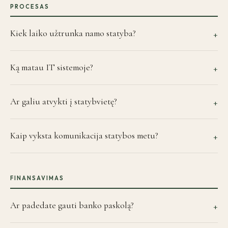
PROCESAS
Kiek laiko užtrunka namo statyba?
+
Ką matau IT sistemoje?
+
Ar galiu atvykti į statybvietę?
+
Kaip vyksta komunikacija statybos metu?
+
FINANSAVIMAS
Ar padedate gauti banko paskolą?
+