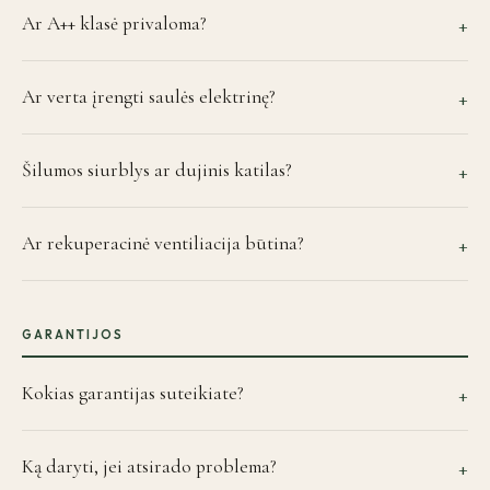
Ar A++ klasė privaloma?
+
Ar verta įrengti saulės elektrinę?
+
Šilumos siurblys ar dujinis katilas?
+
Ar rekuperacinė ventiliacija būtina?
+
GARANTIJOS
Kokias garantijas suteikiate?
+
Ką daryti, jei atsirado problema?
+