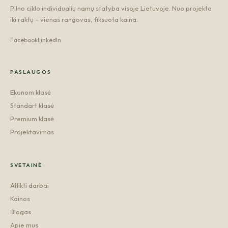
Pilno ciklo individualių namų statyba visoje Lietuvoje. Nuo projekto
iki raktų – vienas rangovas, fiksuota kaina.
Facebook
LinkedIn
PASLAUGOS
Ekonom klasė
Standart klasė
Premium klasė
Projektavimas
SVETAINĖ
Atlikti darbai
Kainos
Blogas
Apie mus