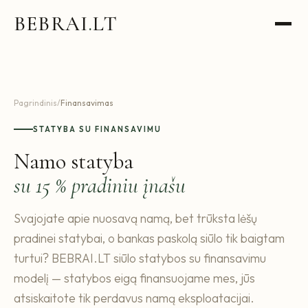
BEBRAI
.
LT
Pagrindinis
/
Finansavimas
STATYBA SU FINANSAVIMU
Namo statyba
su 15 % pradiniu įnašu
Svajojate apie nuosavą namą, bet trūksta lėšų
pradinei statybai, o bankas paskolą siūlo tik baigtam
turtui? BEBRAI.LT siūlo statybos su finansavimu
modelį — statybos eigą finansuojame mes, jūs
atsiskaitote tik perdavus namą eksploatacijai.