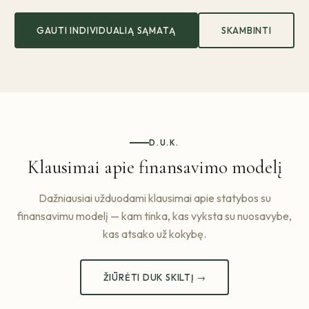
GAUTI INDIVIDUALIĄ SĄMATĄ
SKAMBINTI
D.U.K.
Klausimai apie finansavimo modelį
Dažniausiai užduodami klausimai apie statybos su
finansavimu modelį — kam tinka, kas vyksta su nuosavybe,
kas atsako už kokybę.
ŽIŪRĖTI DUK SKILTĮ →