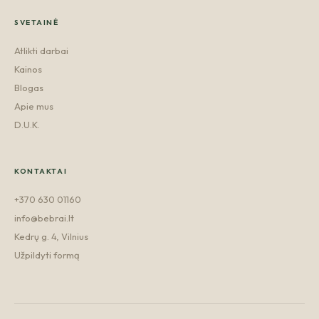
SVETAINĖ
Atlikti darbai
Kainos
Blogas
Apie mus
D.U.K.
KONTAKTAI
+370 630 01160
info@bebrai.lt
Kedrų g. 4, Vilnius
Užpildyti formą