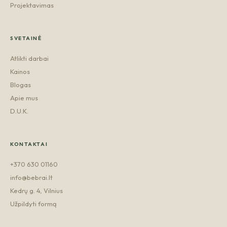
Projektavimas
SVETAINĖ
Atlikti darbai
Kainos
Blogas
Apie mus
D.U.K.
KONTAKTAI
+370 630 01160
info@bebrai.lt
Kedrų g. 4, Vilnius
Užpildyti formą