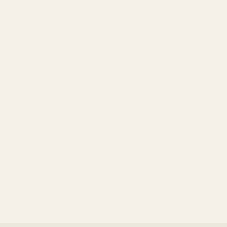
—
—
—
—
—