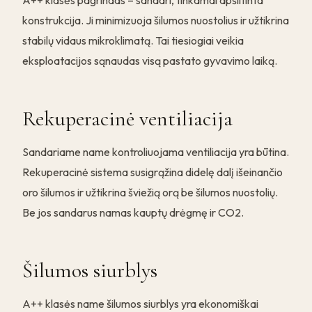
A++ klasės pagrindas – sandari, tinkamai apšiltinta
konstrukcija. Ji minimizuoja šilumos nuostolius ir užtikrina
stabilų vidaus mikroklimatą. Tai tiesiogiai veikia
eksploatacijos sąnaudas visą pastato gyvavimo laiką.
Rekuperacinė ventiliacija
Sandariame name kontroliuojama ventiliacija yra būtina.
Rekuperacinė sistema susigrąžina didelę dalį išeinančio
oro šilumos ir užtikrina šviežią orą be šilumos nuostolių.
Be jos sandarus namas kauptų drėgmę ir CO2.
Šilumos siurblys
A++ klasės name šilumos siurblys yra ekonomiškai