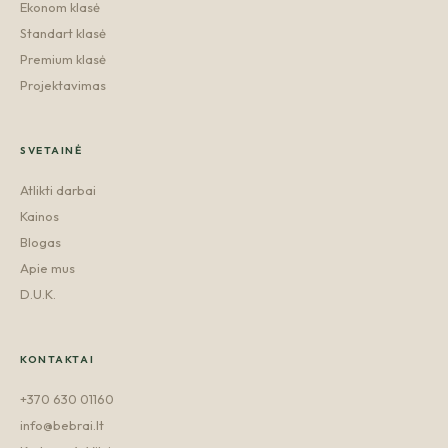
Ekonom klasė
Standart klasė
Premium klasė
Projektavimas
SVETAINĖ
Atlikti darbai
Kainos
Blogas
Apie mus
D.U.K.
KONTAKTAI
+370 630 01160
info@bebrai.lt