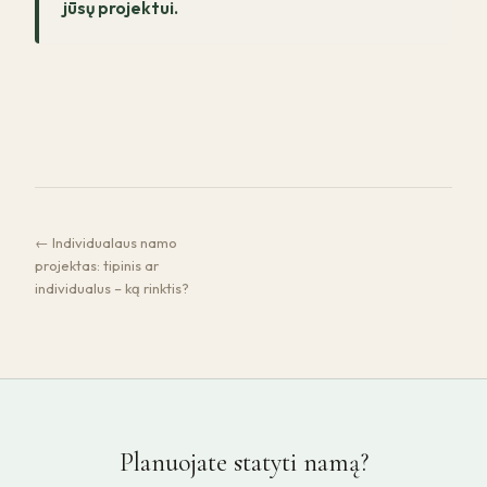
jūsų projektui.
← Individualaus namo
projektas: tipinis ar
individualus – ką rinktis?
Planuojate statyti namą?