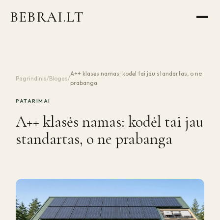
BEBRAI
.
LT
A++ klasės namas: kodėl tai jau standartas, o ne
Pagrindinis
/
Blogas
/
prabanga
PATARIMAI
A++ klasės namas: kodėl tai jau
standartas, o ne prabanga