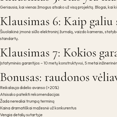
Geriausia, kai vienas žmogus atsako už visą projektą. Blogai, kai k
Klausimas 6: Kaip galiu 
Šiuolaikinė įmonė siūlo elektroninį žurnalą, vaizdo kameras, statybo
standartų.
Klausimas 7: Kokios gara
Įstatyminės garantijos – 10 metų konstruktyvui, 5 metai inžinerinėm
Bonusas: raudonos vėlia
Reikalauja didelio avanso (>20%)
Atsisako pateikti rekomendacijas
Žada nerealiai trumpą terminą
Kaina dramatiškai mažesnė už konkurentus
Vengia detalių sutartyje