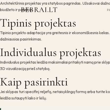
Architektūrinis projektas yra statybos pagrindas. Užsakovai dažnai
BEBRAI
.
LT
biudžeto ir poreikių.
P
Tipinis projektas
Tipinio projekto adaptacija yra greitesnis ir ekonomiškesnis kelia
dažniausias pasirinkimas.
Individualus projektas
Individualus projektas leidžia maksimaliai pritaikyti namą prie sk
3D vizualizaciją prieš statybą.
Kaip pasirinkti
Jei sklypas turi specifinį reljefą, netaisyklingą formą arba turite k
leidžia sutaupyti laiko ir lėšų.