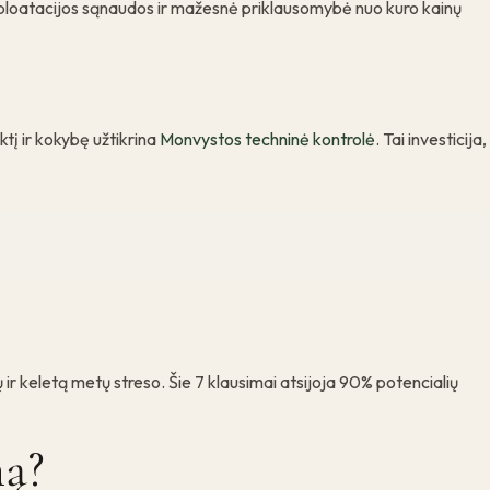
sploatacijos sąnaudos ir mažesnė priklausomybė nuo kuro kainų
tį ir kokybę užtikrina
Monvystos techninė kontrolė
. Tai investicija,
ir keletą metų streso. Šie 7 klausimai atsijoja 90% potencialių
ną?