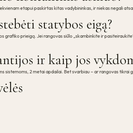
iekvienam etapui paskirtas kitas vadybininkas, ir niekas negali atsa
stebėti statybos eigą?
s grafiko prieigą. Jei rangovas siūlo „skambinkite ir pasiteiraukite
ntijos ir kaip jos vykdo
s sistemoms, 2 metai apdailai. Bet svarbiau – ar rangovas tikrai gr
vėlės