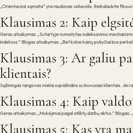
„Orientacinė sąmata” yra raudonas vėliavėlis. Reikalaukite fiksuoto
Klausimas 2: Kaip elgsit
Geras atsakymas: „Sutartyje numatytas indeksavimo mechanizmas – n
indeksus.” Blogas atsakymas: „Bet kokie kainų pokyčiai bus perkelti
Klausimas 3: Ar galiu pa
klientais?
Sąžiningas rangovas mielai supažindins su buvusiais klientais. Jei r
Klausimas 4: Kaip vald
Geras atsakymas: „Mokėjimai pagal atliktų darbų aktus.” Blogas: 
Klausimas 5: Kas yra m