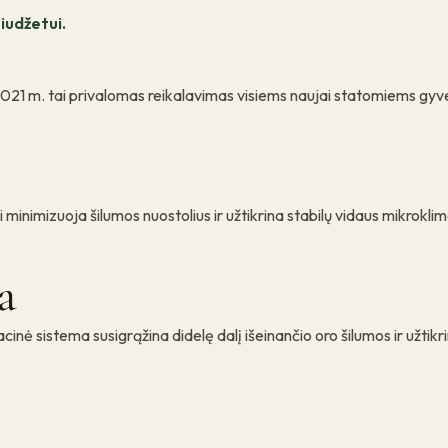
iudžetui.
21 m. tai privalomas reikalavimas visiems naujai statomiems gyv
 minimizuoja šilumos nuostolius ir užtikrina stabilų vidaus mikrokli
a
nė sistema susigrąžina didelę dalį išeinančio oro šilumos ir užtik