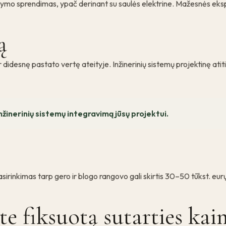
ldymo sprendimas, ypač derinant su saulės elektrine. Mažesnės ek
ą
desnę pastato vertę ateityje. Inžinerinių sistemų projektinę atitik
inerinių sistemų integravimą jūsų projektui.
rinkimas tarp gero ir blogo rangovo gali skirtis 30–50 tūkst. eurų 
te fiksuotą sutarties kai