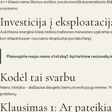
A++ klasės name šilumos siurblys yra ekonomiškai pranašesnis ši
svyravimo.
Investicija į eksploatacij
Aukštesnė energinė klasė reiškia mažesnes mėnesines sąskaitas ir di
kuri atsiperka per visą namo eksploatacijos laikotarpį.
Planuojate naujo namo statybą? Aptarkime racionalių inž
Kodėl tai svarbu
Namo statyba – didžiausia daugelio šeimų investicija gyvenime. Pasi
problemų.
Klausimas 1: Ar pateikia