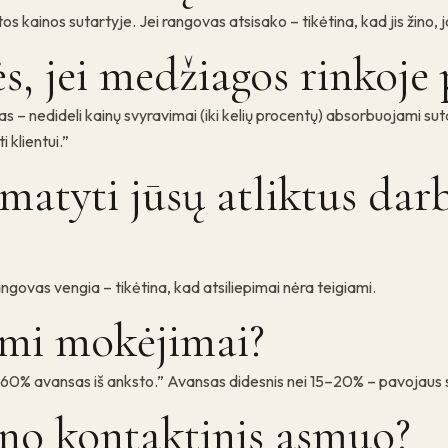
s kainos sutartyje. Jei rangovas atsisako – tikėtina, kad jis žino, 
ės, jei medžiagos rinkoje
edideli kainų svyravimai (iki kelių procentų) absorbuojami sutarty
 klientui.”
matyti jūsų atliktus darb
angovas vengia – tikėtina, kad atsiliepimai nėra teigiami.
omi mokėjimai?
„60% avansas iš anksto.” Avansas didesnis nei 15–20% – pavojaus 
ano kontaktinis asmuo?