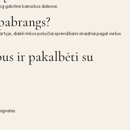
jog galutinė kaina bus didesnė.
 pabrangs?
je, dideli rinkos pokyčiai sprendžiami skaidriai pagal viešus
us ir pakalbėti su
signalas.