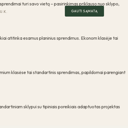
sprendimai turi savo vietą – pasirinkimas priklauso nuo sklypo,
GAUTI SĄMATĄ
U.K.
ikiai atitinka esamus planinius sprendimus. Ekonom klasėje tai
remium klasėse tai standartinis sprendimas, papildomai parengiant
tandartiniam sklypui su tipiniais poreikiais adaptuotas projektas