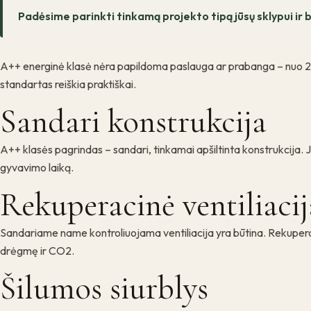
Padėsime parinkti tinkamą projekto tipą jūsų sklypui ir b
A++ energinė klasė nėra papildoma paslauga ar prabanga – nuo 20
standartas reiškia praktiškai.
Sandari konstrukcija
A++ klasės pagrindas – sandari, tinkamai apšiltinta konstrukcija. Ji
gyvavimo laiką.
Rekuperacinė ventiliacij
Sandariame name kontroliuojama ventiliacija yra būtina. Rekuperaci
drėgmę ir CO2.
Šilumos siurblys