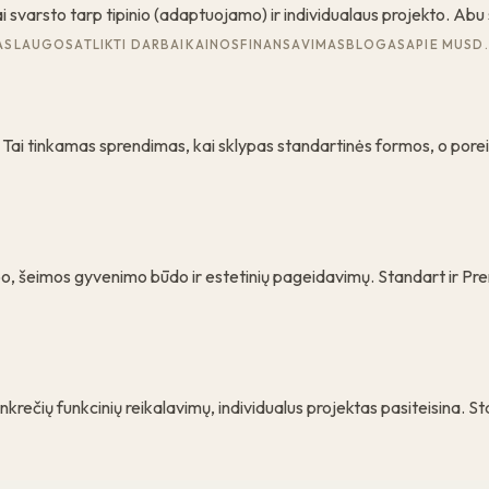
 svarsto tarp tipinio (adaptuojamo) ir individualaus projekto. Abu 
ASLAUGOS
ATLIKTI DARBAI
KAINOS
FINANSAVIMAS
BLOGAS
APIE MUS
D.
s. Tai tinkamas sprendimas, kai sklypas standartinės formos, o pore
lypo, šeimos gyvenimo būdo ir estetinių pageidavimų. Standart ir P
onkrečių funkcinių reikalavimų, individualus projektas pasiteisina. S