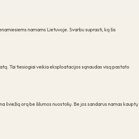
enamiesiems namams Lietuvoje. Svarbu suprasti, ką šis
matą. Tai tiesiogiai veikia eksploatacijos sąnaudas visą pastato
rina šviežią orą be šilumos nuostolių. Be jos sandarus namas kauptų