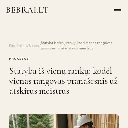
BEBRAI
.
LT
Statyba iš vienų rankų: kodėl vienas rangovas
Pagrindinis
/
Blogas
/
pranašesnis už atskirus meistrus
PROCESAS
Statyba iš vienų rankų: kodėl
vienas rangovas pranašesnis už
atskirus meistrus