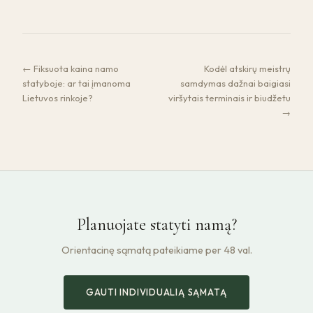
← Fiksuota kaina namo
Kodėl atskirų meistrų
statyboje: ar tai įmanoma
samdymas dažnai baigiasi
Lietuvos rinkoje?
viršytais terminais ir biudžetu
→
Planuojate statyti namą?
Orientacinę sąmatą pateikiame per 48 val.
GAUTI INDIVIDUALIĄ SĄMATĄ