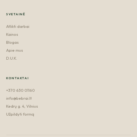
SVETAINĖ
Atlikti darbai
Kainos
Blogas
Apie mus
D.U.K.
KONTAKTAI
+370 630 01160
info@bebrai.lt
Kedrų g. 4, Vilnius
Užpildyti formą