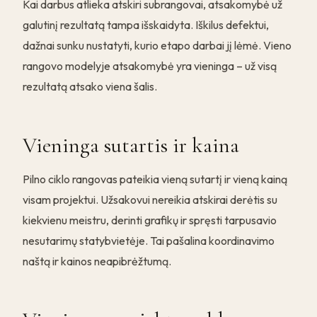
Kai darbus atlieka atskiri subrangovai, atsakomybė už
galutinį rezultatą tampa išskaidyta. Iškilus defektui,
dažnai sunku nustatyti, kurio etapo darbai jį lėmė. Vieno
rangovo modelyje atsakomybė yra vieninga – už visą
rezultatą atsako viena šalis.
Vieninga sutartis ir kaina
Pilno ciklo rangovas pateikia vieną sutartį ir vieną kainą
visam projektui. Užsakovui nereikia atskirai derėtis su
kiekvienu meistru, derinti grafikų ir spręsti tarpusavio
nesutarimų statybvietėje. Tai pašalina koordinavimo
naštą ir kainos neapibrėžtumą.